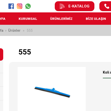
E-KATALOG
YFA
KURUMSAL
ÜRÜNLERİMİZ
BİZE ULAŞIN
fa
»
Ürünler
» 555
555
Koli 