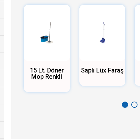
ner
15 Lt. Döner
Saplı Lüx Faraş
Mop Renkli