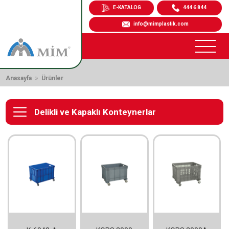
E-KATALOG
444 6 844
info@mimplastik.com
»
Anasayfa
Ürünler
Delikli ve Kapaklı Konteynerlar