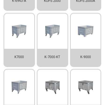
K-6943-A
KOPS 2000
KOPS 2000A
K7000
K-7000-KT
K-9000
ANASAYFA