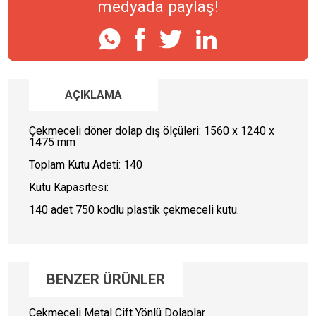
medyada paylaş!
AÇIKLAMA
ANASAYFA
Çekmeceli döner dolap dış ölçüleri: 1560 x 1240 x
KURUMSAL
1475 mm
Toplam Kutu Adeti: 140
ÜRÜNLERİMİZ
Kutu Kapasitesi:
Çekmeceli Döner Dolaplar (21)
Çekmeceli Metal Çift Yönlü
140 adet 750 kodlu plastik çekmeceli kutu.
Dolaplar (9)
Çekmeceli Metal Tek Yönlü
Dolaplar (4)
Plastik Çekmeceli Kutular (34)
Plastik Şeffaf Kutular (11)
BENZER ÜRÜNLER
Organizer Kutular (24)
Organizer Kutular ve Takım
Çekmeceli Metal Çift Yönlü Dolaplar