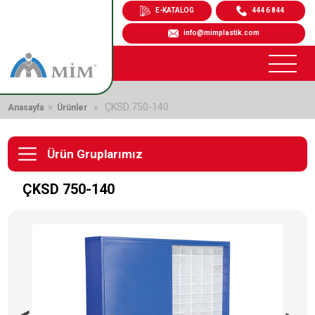
E-KATALOG
444 6 844
info@mimplastik.com
»
» ÇKSD 750-140
Anasayfa
Ürünler
Ürün Gruplarımız
ÇKSD 750-140