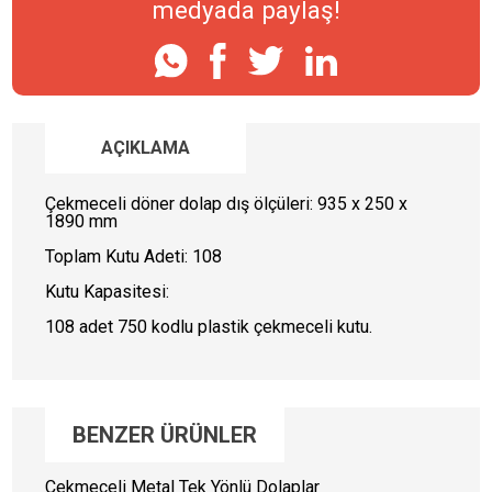
medyada paylaş!
AÇIKLAMA
ANASAYFA
Çekmeceli döner dolap dış ölçüleri: 935 x 250 x
KURUMSAL
1890 mm
Toplam Kutu Adeti: 108
ÜRÜNLERİMİZ
Kutu Kapasitesi:
Çekmeceli Döner Dolaplar (21)
Çekmeceli Metal Çift Yönlü
108 adet 750 kodlu plastik çekmeceli kutu.
Dolaplar (9)
Çekmeceli Metal Tek Yönlü
Dolaplar (4)
Plastik Çekmeceli Kutular (34)
Plastik Şeffaf Kutular (11)
BENZER ÜRÜNLER
Organizer Kutular (24)
Organizer Kutular ve Takım
Çekmeceli Metal Tek Yönlü Dolaplar