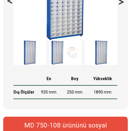
En
Boy
Yükseklik
Dış Ölçüler
935 mm
250 mm
1890 mm
MD 750-108 ürününü sosyal