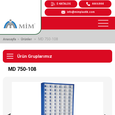
E-KATALOG
444 6 844
info@mimplastik.com
»
» MD 750-108
Anasayfa
Ürünler
Ürün Gruplarımız
MD 750-108