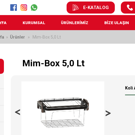
E-KATALOG
YFA
KURUMSAL
ÜRÜNLERİMİZ
BİZE ULAŞIN
fa
»
Ürünler
» Mim-Box 5,0 Lt
Mim-Box 5,0 Lt
Koli 