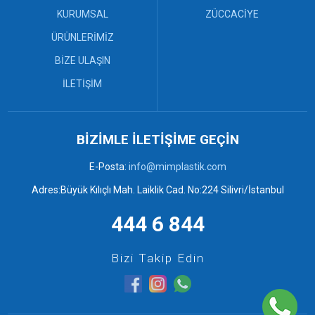
Sanayi Kasaları (12)
KURUMSAL
ZÜCCACİYE
Bebek Küveti ve Maşrapa (3)
ÜRÜNLERİMİZ
Çekpas (0)
BİZE ULAŞIN
Çekpas Mop ve Faraşlar (7)
Desenli Sepetler ve Rattan
İLETİŞİM
Kaşıklık (3)
Elbise Askısı (4)
Mop ve Faraşlar (0)
Örgü Banyo Takımları (6)
BİZİMLE İLETİŞİME GEÇİN
Örgü ve Desenli Sepetler (6)
E-Posta:
info@mimplastik.com
Plastik Kovalar ve Tuvalet
Fırçaları (2)
Adres:Büyük Kılıçlı Mah. Laiklik Cad. No:224 Silivri/İstanbul
Plastik Tabureler (9)
Plastik Tepsiler (6)
444 6 844
Bizi Takip Edin