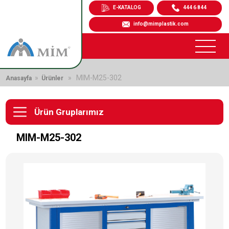
E-KATALOG
444 6 844
info@mimplastik.com
»
» MIM-M25-302
Anasayfa
Ürünler
Ürün Gruplarımız
MIM-M25-302