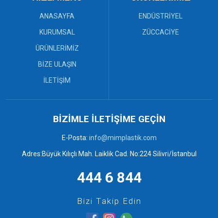
Plastik Paletler (8)
ANASAYFA
ENDÜSTRİYEL
Sanayi Kasaları (12)
Bebek Küveti ve Maşrapa (3)
KURUMSAL
ZÜCCACİYE
Çekpas (0)
ÜRÜNLERİMİZ
Çekpas Mop ve Faraşlar (7)
BİZE ULAŞIN
Desenli Sepetler ve Rattan
Kaşıklık (3)
İLETİŞİM
Elbise Askısı (4)
Mop ve Faraşlar (0)
Örgü Banyo Takımları (6)
Örgü ve Desenli Sepetler (6)
BİZİMLE İLETİŞİME GEÇİN
Plastik Kovalar ve Tuvalet
Fırçaları (2)
E-Posta:
info@mimplastik.com
Plastik Tabureler (9)
Adres:Büyük Kılıçlı Mah. Laiklik Cad. No:224 Silivri/İstanbul
Plastik Tepsiler (6)
444 6 844
Bizi Takip Edin