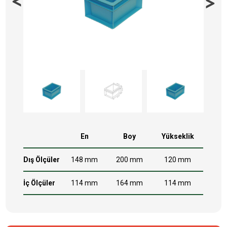
En
Boy
Yükseklik
Dış Ölçüler
148 mm
200 mm
120 mm
İç Ölçüler
114 mm
164 mm
114 mm