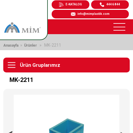
E-KATALOG
444 6 844
info@mimplastik.com
»
» MK-2211
Anasayfa
Ürünler
Ürün Gruplarımız
MK-2211