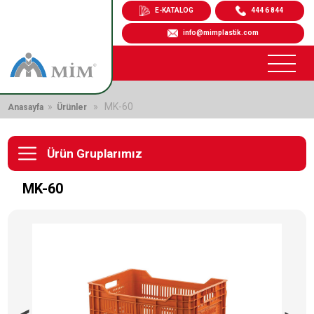
E-KATALOG
444 6 844
info@mimplastik.com
»
» MK-60
Anasayfa
Ürünler
Ürün Gruplarımız
MK-60