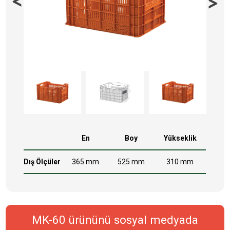
En
Boy
Yükseklik
Dış Ölçüler
365 mm
525 mm
310 mm
MK-60 ürününü sosyal medyada