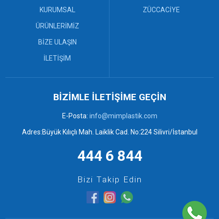
Sanayi Kasaları (12)
KURUMSAL
ZÜCCACİYE
Bebek Küveti ve Maşrapa (3)
ÜRÜNLERİMİZ
Çekpas (0)
BİZE ULAŞIN
Çekpas Mop ve Faraşlar (7)
Desenli Sepetler ve Rattan
İLETİŞİM
Kaşıklık (3)
Elbise Askısı (4)
Mop ve Faraşlar (0)
Örgü Banyo Takımları (6)
BİZİMLE İLETİŞİME GEÇİN
Örgü ve Desenli Sepetler (6)
E-Posta:
info@mimplastik.com
Plastik Kovalar ve Tuvalet
Fırçaları (2)
Adres:Büyük Kılıçlı Mah. Laiklik Cad. No:224 Silivri/İstanbul
Plastik Tabureler (9)
Plastik Tepsiler (6)
444 6 844
Bizi Takip Edin