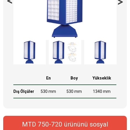
En
Boy
Yükseklik
Dış Ölçüler
530 mm
530 mm
1340 mm
MTD 750-720 ürününü sosyal