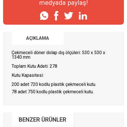
medyada paylaş!
AÇIKLAMA
ANASAYFA
Çekmeceli döner dolap dış ölçüleri: 530 x 530 x
KURUMSAL
1340 mm
Toplam Kutu Adeti: 278
ÜRÜNLERİMİZ
Kutu Kapasitesi:
Çekmeceli Döner Dolaplar (21)
200 adet 720 kodlu plastik çekmeceli kutu.
Çekmeceli Metal Çift Yönlü
Dolaplar (9)
78 adet 750 kodlu plastik çekmeceli kutu.
Çekmeceli Metal Tek Yönlü
Dolaplar (4)
Plastik Çekmeceli Kutular (34)
Plastik Şeffaf Kutular (11)
BENZER ÜRÜNLER
Organizer Kutular (24)