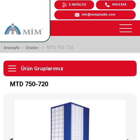
E-KATALOG
444 6 844
info@mimplastik.com
»
» MTD 750-720
Anasayfa
Ürünler
Ürün Gruplarımız
MTD 750-720