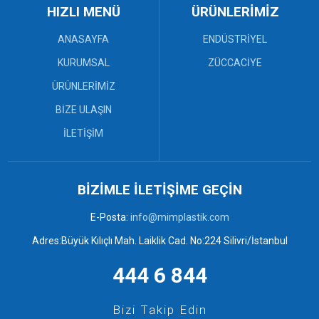
Örgü Banyo Takımları (6)
HIZLI MENÜ
ÜRÜNLERİMİZ
Örgü ve Desenli Sepetler (6)
Plastik Kovalar ve Tuvalet
ANASAYFA
ENDÜSTRİYEL
Fırçaları (2)
Plastik Tabureler (9)
KURUMSAL
ZÜCCACİYE
Plastik Tepsiler (6)
ÜRÜNLERİMİZ
BİZE ULAŞIN
İLETİŞİM
BİZİMLE İLETİŞİME GEÇİN
E-Posta:
info@mimplastik.com
Adres:Büyük Kılıçlı Mah. Laiklik Cad. No:224 Silivri/İstanbul
444 6 844
Bizi Takip Edin