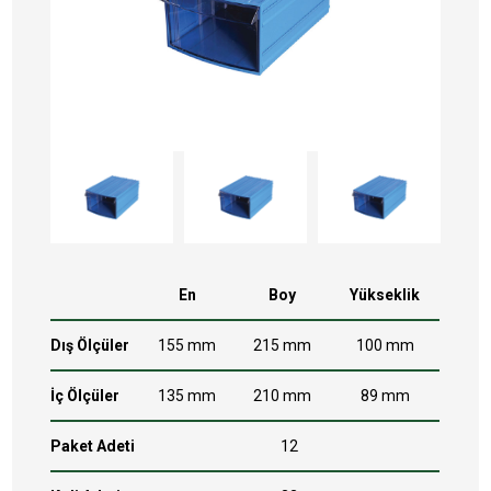
En
Boy
Yükseklik
Dış Ölçüler
155 mm
215 mm
100 mm
İç Ölçüler
135 mm
210 mm
89 mm
Paket Adeti
12