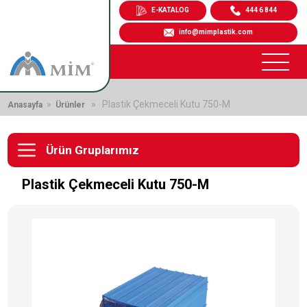
E-KATALOG
444 6 844
info@mimplastik.com
»
» Plastik Çekmeceli Kutu 750-M
Anasayfa
Ürünler
Ürün Gruplarımız
Plastik Çekmeceli Kutu 750-M