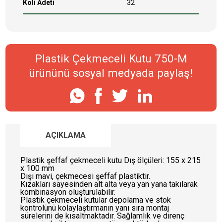
Koli Adeti
32
Plastik Çekmeceli Kutu 750-M
ürününü sosyal medyada paylaş!
AÇIKLAMA
Plastik şeffaf çekmeceli kutu Dış ölçüleri: 155 x 215
ANASAYFA
x 100 mm
Dışı mavi, çekmecesi şeffaf plastiktir.
Kızakları sayesinden alt alta veya yan yana takılarak
KURUMSAL
kombinasyon oluşturulabilir.
Plastik çekmeceli kutular depolama ve stok
kontrolünü kolaylaştırmanın yanı sıra montaj
ÜRÜNLERİMİZ
sürelerini de kısaltmaktadır. Sağlamlık ve direnç