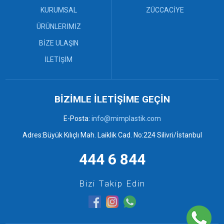
Sanayi Kasaları (12)
KURUMSAL
ZÜCCACİYE
Bebek Küveti ve Maşrapa (3)
ÜRÜNLERİMİZ
Çekpas (0)
BİZE ULAŞIN
Çekpas Mop ve Faraşlar (7)
Desenli Sepetler ve Rattan
İLETİŞİM
Kaşıklık (3)
Elbise Askısı (4)
Mop ve Faraşlar (0)
Örgü Banyo Takımları (6)
BİZİMLE İLETİŞİME GEÇİN
Örgü ve Desenli Sepetler (6)
E-Posta:
info@mimplastik.com
Plastik Kovalar ve Tuvalet
Fırçaları (2)
Adres:Büyük Kılıçlı Mah. Laiklik Cad. No:224 Silivri/İstanbul
Plastik Tabureler (9)
Plastik Tepsiler (6)
444 6 844
Bizi Takip Edin