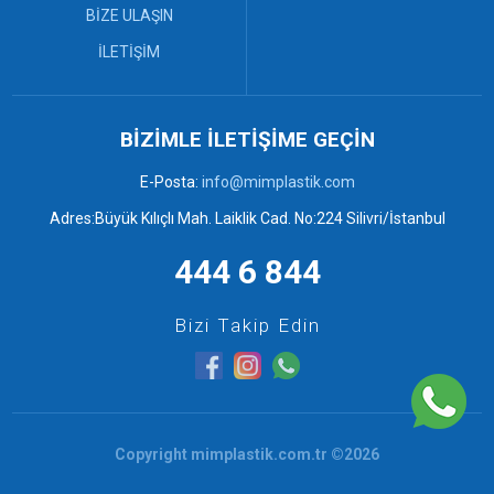
Bebek Küveti ve Maşrapa (3)
BİZE ULAŞIN
Çekpas (0)
İLETİŞİM
Çekpas Mop ve Faraşlar (7)
Desenli Sepetler ve Rattan
Kaşıklık (3)
Elbise Askısı (4)
BİZİMLE İLETİŞİME GEÇİN
Mop ve Faraşlar (0)
Örgü Banyo Takımları (6)
E-Posta:
info@mimplastik.com
Örgü ve Desenli Sepetler (6)
Adres:Büyük Kılıçlı Mah. Laiklik Cad. No:224 Silivri/İstanbul
Plastik Kovalar ve Tuvalet
Fırçaları (2)
444 6 844
Plastik Tabureler (9)
Plastik Tepsiler (6)
Bizi Takip Edin
Copyright mimplastik.com.tr ©
2026