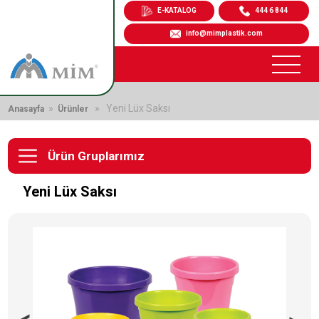
E-KATALOG
444 6 844
info@mimplastik.com
»
» Yeni Lüx Saksı
Anasayfa
Ürünler
Ürün Gruplarımız
Yeni Lüx Saksı