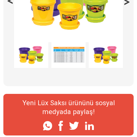
Yeni Lüx Saksı ürününü sosyal
medyada paylaş!