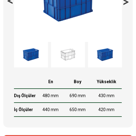
En
Boy
Yükseklik
Dış Ölçüler
480 mm
690 mm
430 mm
İç Ölçüler
440 mm
650 mm
420 mm