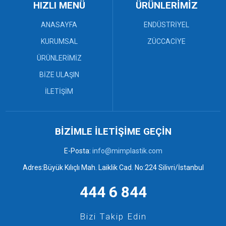
MDF Tek Yönlü Dolaplar (4)
HIZLI MENÜ
ÜRÜNLERİMİZ
Plastik Paletler (8)
Sanayi Kasaları (12)
ANASAYFA
ENDÜSTRİYEL
Bebek Küveti ve Maşrapa (3)
KURUMSAL
ZÜCCACİYE
Çekpas (0)
ÜRÜNLERİMİZ
Çekpas Mop ve Faraşlar (7)
Desenli Sepetler ve Rattan
BİZE ULAŞIN
Kaşıklık (3)
Elbise Askısı (4)
İLETİŞİM
Mop ve Faraşlar (0)
Örgü Banyo Takımları (6)
Örgü ve Desenli Sepetler (6)
BİZİMLE İLETİŞİME GEÇİN
Plastik Kovalar ve Tuvalet
Fırçaları (2)
E-Posta:
info@mimplastik.com
Plastik Tabureler (9)
Plastik Tepsiler (6)
Adres:Büyük Kılıçlı Mah. Laiklik Cad. No:224 Silivri/İstanbul
444 6 844
Bizi Takip Edin