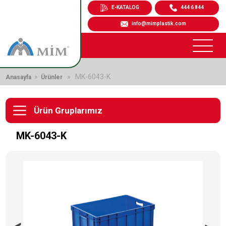
E-KATALOG
444 6 844
info@mimplastik.com
»
» MK-6043-K
Anasayfa
Ürünler
Ürün Gruplarımız
MK-6043-K