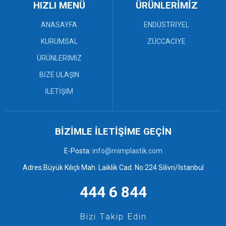
MDF Tek Yönlü Dolaplar (4)
HIZLI MENÜ
ÜRÜNLERİMİZ
Plastik Paletler (8)
Sanayi Kasaları (12)
ANASAYFA
ENDÜSTRİYEL
Bebek Küveti ve Maşrapa (3)
KURUMSAL
ZÜCCACİYE
Çekpas (0)
ÜRÜNLERİMİZ
Çekpas Mop ve Faraşlar (7)
Desenli Sepetler ve Rattan
BİZE ULAŞIN
Kaşıklık (3)
Elbise Askısı (4)
İLETİŞİM
Mop ve Faraşlar (0)
Örgü Banyo Takımları (6)
Örgü ve Desenli Sepetler (6)
BİZİMLE İLETİŞİME GEÇİN
Plastik Kovalar ve Tuvalet
Fırçaları (2)
E-Posta:
info@mimplastik.com
Plastik Tabureler (9)
Plastik Tepsiler (6)
Adres:Büyük Kılıçlı Mah. Laiklik Cad. No:224 Silivri/İstanbul
444 6 844
Bizi Takip Edin