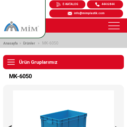
E-KATALOG
444 6 844
info@mimplastik.com
»
» MK-6050
Anasayfa
Ürünler
Ürün Gruplarımız
MK-6050