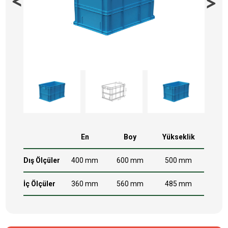
En
Boy
Yükseklik
Dış Ölçüler
400 mm
600 mm
500 mm
İç Ölçüler
360 mm
560 mm
485 mm