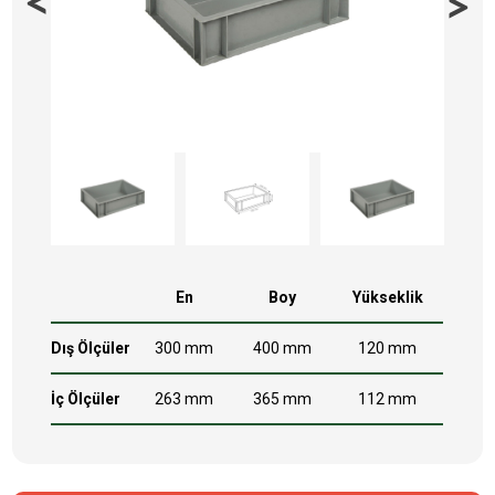
En
Boy
Yükseklik
Dış Ölçüler
300 mm
400 mm
120 mm
İç Ölçüler
263 mm
365 mm
112 mm