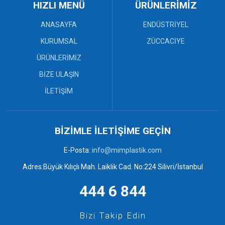
MDF Tek Yönlü Dolaplar (4)
HIZLI MENÜ
ÜRÜNLERİMİZ
Plastik Paletler (8)
Sanayi Kasaları (12)
ANASAYFA
ENDÜSTRİYEL
Bebek Küveti ve Maşrapa (3)
KURUMSAL
ZÜCCACİYE
Çekpas (0)
ÜRÜNLERİMİZ
Çekpas Mop ve Faraşlar (7)
Desenli Sepetler ve Rattan
BİZE ULAŞIN
Kaşıklık (3)
Elbise Askısı (4)
İLETİŞİM
Mop ve Faraşlar (0)
Örgü Banyo Takımları (6)
Örgü ve Desenli Sepetler (6)
BİZİMLE İLETİŞİME GEÇİN
Plastik Kovalar ve Tuvalet
Fırçaları (2)
E-Posta:
info@mimplastik.com
Plastik Tabureler (9)
Plastik Tepsiler (6)
Adres:Büyük Kılıçlı Mah. Laiklik Cad. No:224 Silivri/İstanbul
444 6 844
Bizi Takip Edin