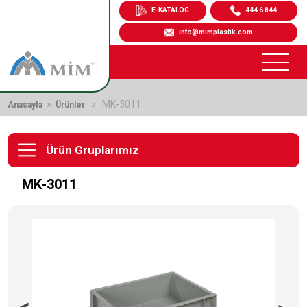
E-KATALOG
444 6 844
info@mimplastik.com
»
» MK-3011
Anasayfa
Ürünler
Ürün Gruplarımız
MK-3011